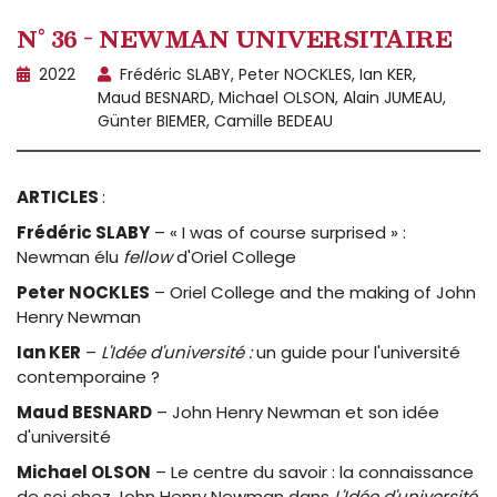
N° 36 - NEWMAN UNIVERSITAIRE
2022
Frédéric SLABY, Peter NOCKLES, Ian KER,
Maud BESNARD, Michael OLSON, Alain JUMEAU,
Günter BIEMER, Camille BEDEAU
ARTICLES
:
Frédéric SLABY
– « I was of course surprised » :
Newman élu
fellow
d'Oriel College
Peter NOCKLES
– Oriel College and the making of John
Henry Newman
Ian KER
–
L'Idée d'université :
un guide pour l'université
contemporaine ?
Maud BESNARD
– John Henry Newman et son idée
d'université
Michael OLSON
– Le centre du savoir : la connaissance
de soi chez John Henry Newman dans
L'Idée d'université