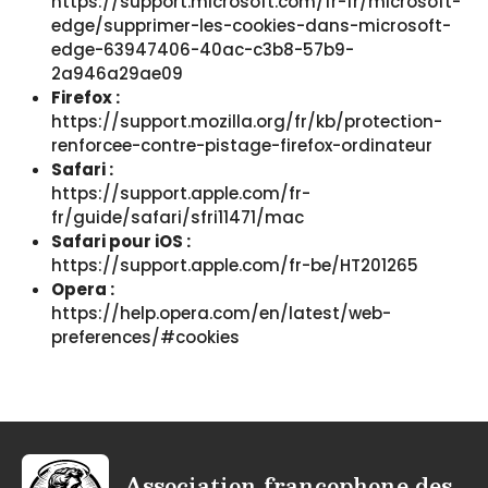
https://support.microsoft.com/fr-fr/microsoft-
edge/supprimer-les-cookies-dans-microsoft-
edge-63947406-40ac-c3b8-57b9-
2a946a29ae09
Firefox :
https://support.mozilla.org/fr/kb/protection-
renforcee-contre-pistage-firefox-ordinateur
Safari :
https://support.apple.com/fr-
fr/guide/safari/sfri11471/mac
Safari pour iOS :
https://support.apple.com/fr-be/HT201265
Opera :
https://help.opera.com/en/latest/web-
preferences/#cookies
Association francophone des